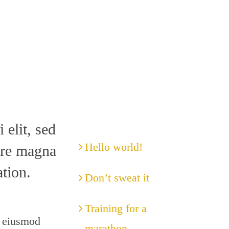
 elit, sed
LATEST POSTS
Hello world!
ore magna
tion.
Don’t sweat it
Training for a
o eiusmod
marathon