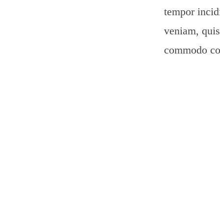
tempor incid
veniam, quis 
commodo cons
velit esse ci
cupidatat non
laborum.
Your
Heal