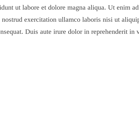
idunt ut labore et dolore magna aliqua. Ut enim a
nostrud exercitation ullamco laboris nisi ut aliqui
equat. Duis aute irure dolor in reprehenderit in 
llum dolore eu fugiat nulla pariatur. Excepteur sint
 proident, sunt in culpa qui officia deserunt mollit
 Emotions Affect 
th