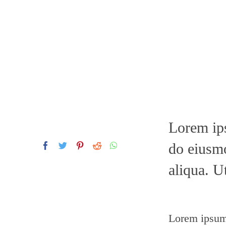
Lorem ips
SHARE THE LOVE
do eiusmo
aliqua. U
Lorem ipsum 