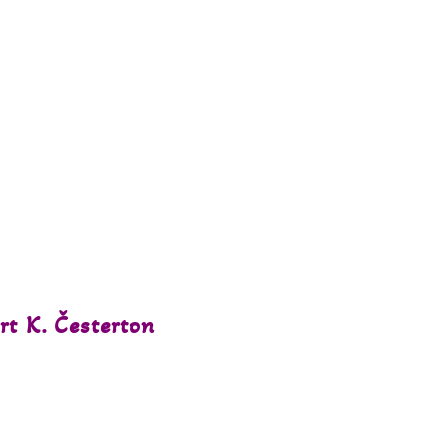
li u Kali!
rt K. Česterton