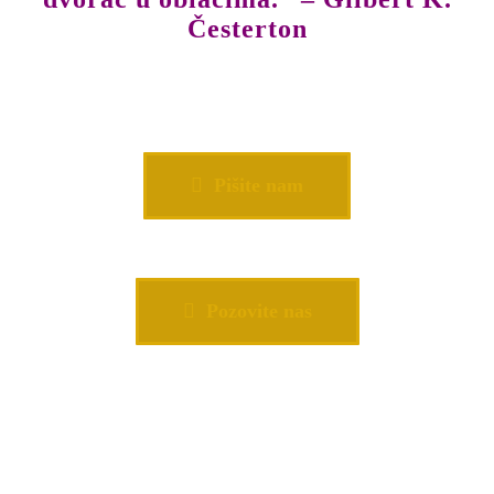
Česterton
Pišite nam
Pozovite nas