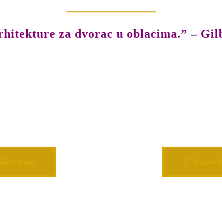
hitekture za dvorac u oblacima.” – Gil
išite nam
Pozovit