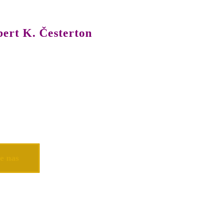
bert K. Česterton
e nas