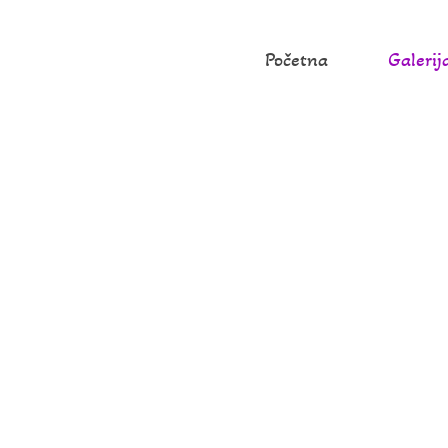
Početna
Galerij
mali, dobrodoš