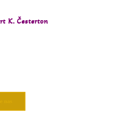
rt K. Česterton
e nas