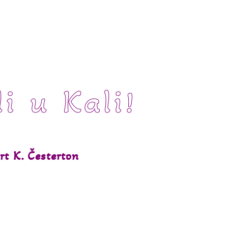
li u Kali!
rt K. Česterton