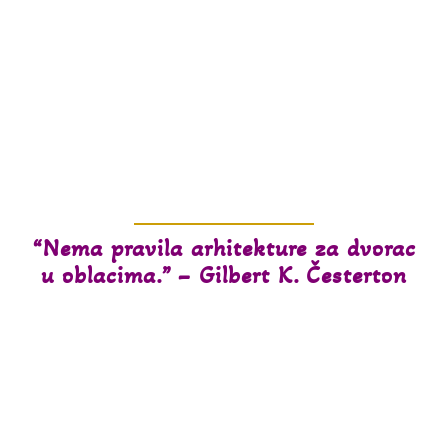
Veliki i mali,
dobrodošli u
Kali!
“Nema pravila arhitekture za dvorac
u oblacima.” – Gilbert K. Česterton