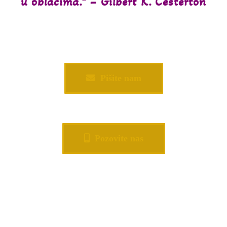
u oblacima.” – Gilbert K. Česterton
Pišite nam
Pozovite nas