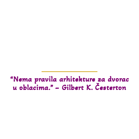
Veliki i mali,
dobrodošli u
Kali!
“Nema pravila arhitekture za dvorac
u oblacima.” – Gilbert K. Česterton