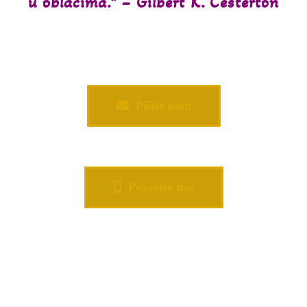
u oblacima.” – Gilbert K. Česterton
Pišite nam
Pozovite nas