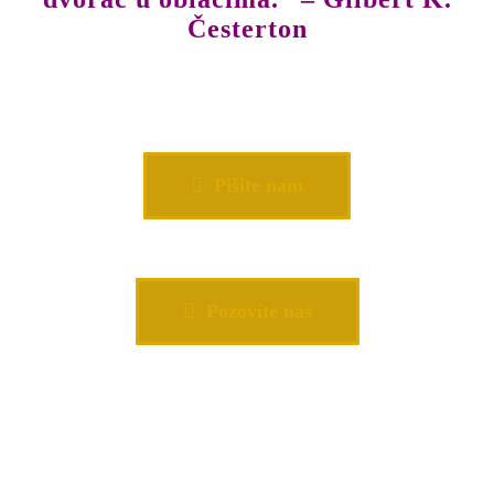
Česterton
Pišite nam
Pozovite nas