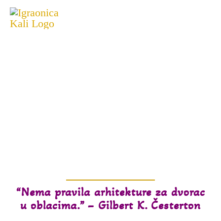
Skip
Tog
to
content
Nav
Početna
Galerija
Veliki i mali,
Cenovnik
dobrodošli u
Kali!
Aktivnosti
Kontakt
“Nema pravila arhitekture za dvorac
u oblacima.” – Gilbert K. Česterton