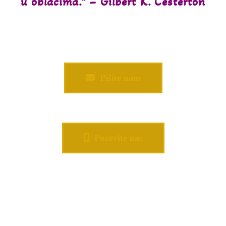
u oblacima.” – Gilbert K. Česterton
Pišite nam
Pozovite nas