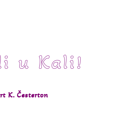
li u Kali!
rt K. Česterton