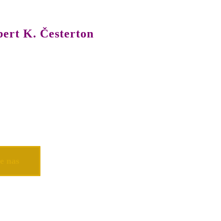
bert K. Česterton
e nas