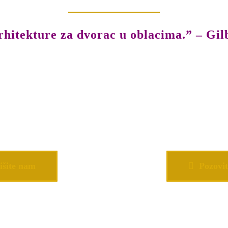
hitekture za dvorac u oblacima.” – Gil
išite nam
Pozovit