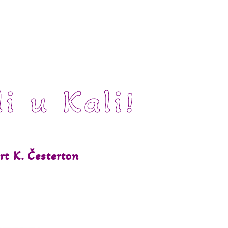
li u Kali!
rt K. Česterton