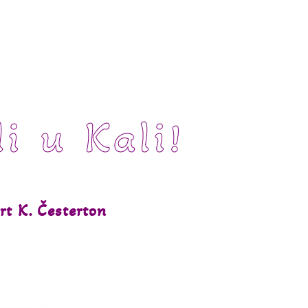
li u Kali!
rt K. Česterton